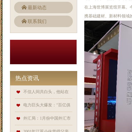
最新动态
在上海世博展览馆开幕。
携基础建材、新材料领域的
联系我们
热点资讯
不信人间共白头，他站在
门口。薄星野沈时穗在线阅读_
电力巨头大爆发：“百亿俱
一世_桌面_理由
乐部”，谁进谁出
外汇局：1月份中国外汇市
场总计成交3.11万亿美元
2001年江苏小伙觉得父亲