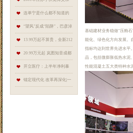
不简单, 特求证, 国安领导: 汇报
连单宁是什么都不知道的
中央部委
话，那根本谈不上懂酒
“望风”反成“陷阱”，巴彦淖
基础建材业务稳做“压舱石
尔一男子酒驾30米就被查
能化、绿色化方向发展。
13.99万起不算贵，全新212
指标均达到世界先进水平
T01标配8AT四驱，问题在于信
20.99万元起 岚图知音成都
品，包括微膨胀低热水泥、
任
车展开启预售
性能混凝土五大类特种水
开立医疗：上半年净利暴
跌超37%，研发加码砥砺前行
锚定现代化 改革再深化|一
套指数折射日益增强的上海航
运软实力