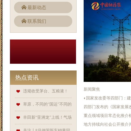
最新动态
联系我们
热点资讯
新闻聚焦
违规收受茅台、五粮液！
◐国家发改委等四部门：建
连云港通报曝光5起违反中央八
草原，不同的“国运”不同的
四部门发布的《国家发展
重点领域项目常态化推介
项规定精神典型问题
命运
丰田新“亚洲龙”上线！气场
地方持续向社会公开推介
赶超奥迪A6，标配第五代智能
关注丨8月德国新车销量同