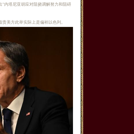
出“内塔尼亚胡应对阻挠调解努力和阻碍
指责美方此举实际上是偏袒以色列。