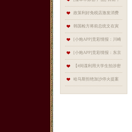
我们从梅赛德斯-奔驰官方获
政策利好免税店激发消费
悉，长轴距C级
活力
韩国检方将前总统文在寅
列为涉嫌受贿的犯罪嫌疑人；
[小炮APP]竞彩情报：川崎
印度外汇储备创历史新高
前锋打法激进防守问题突出
[小炮APP]竞彩情报：东京
绿茵平局属性较高
【#间谍利用大学生拍涉密
科研基地照片#】①2024年4月
哈马斯拒绝加沙停火提案
初，某市国家
美国极力促成背后有何考量？