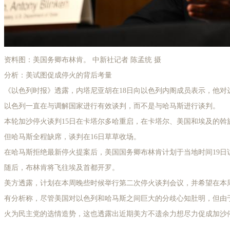
资料图：美国务卿布林肯。 中新社记者 陈孟统 摄
分析：美试图促成停火的背后考量
《以色列时报》透露，内塔尼亚胡在18日向以色列内阁成员表示，他对
以色列一直在与调解国家进行有效谈判，而不是与哈马斯进行谈判。
本轮加沙停火谈判15日在卡塔尔多哈重启，在卡塔尔、美国和埃及的斡
但哈马斯全程缺席，谈判在16日草草收场。
在哈马斯拒绝最新停火提案后，美国国务卿布林肯计划于当地时间19日
随后，布林肯将飞往埃及首都开罗。
美方透露，计划在本周晚些时候举行第二次停火谈判会议，并希望在本
有分析称，尽管美国对以色列和哈马斯之间巨大的分歧心知肚明，但由
火为民主党的选情造势，这也透露出近期美方不遗余力想尽力促成加沙