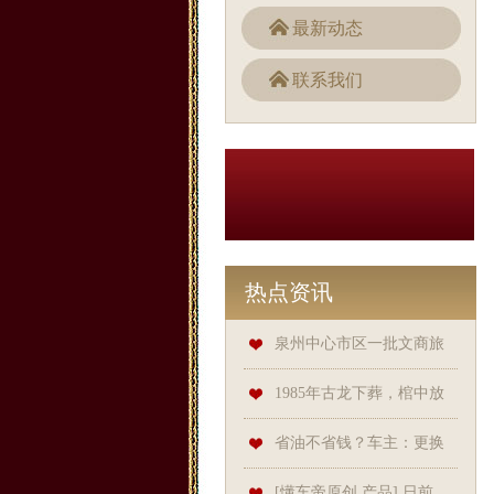
最新动态
联系我们
热点资讯
泉州中心市区一批文商旅
项目开竣工
1985年古龙下葬，棺中放
48瓶XO担心被盗，蔡澜一个妙
省油不省钱？车主：更换
计解决了问题
电池包费用超10万元
[懂车帝原创 产品] 日前，