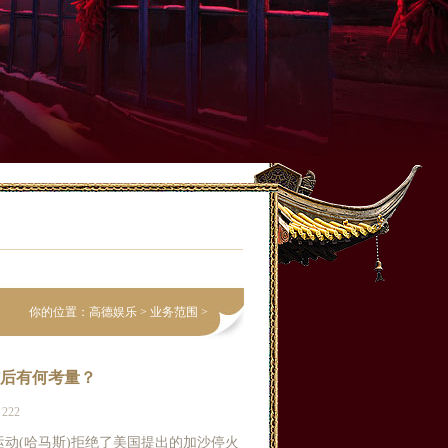
你的位置：
高德娱乐
>
业务范围
>
背后有何考量？
222
运动(哈马斯)拒绝了美国提出的加沙停火